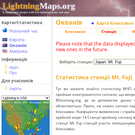
Lightning
Maps.org
A community project with free lightning maps and apps
Океанія
Карти/Статистика
Карта блискавок
Реальний час
Блискавки
Станція
М
Європа
Please note that the data displaye
Океанія
new ones in the future.
Америка
Інформація
Виберіть станцію:
Apps
Про
Статистика станції Mt. Fuji
Для учасників
Увійти
Тут ви можете знайти статистику МЧП ст
приймає електромагнітні сигнали, що вип
Blitzortung.org, де за допомогою даних
обчислюється. Проте, не кожен сигнал над
блискавки. Коефіцієнти виявлення і страйк
крайней мере 14 Станції прийому сигналу ві
станції Mt. Fuji станцій участь позиціонув
блискавки.