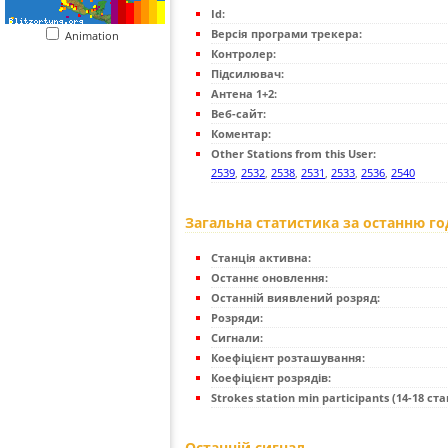
Id:
Версія програми трекера:
Animation
Контролер:
Підсилювач:
Антена 1+2:
Веб-сайт:
Коментар:
Other Stations from this User:
2539
,
2532
,
2538
,
2531
,
2533
,
2536
,
2540
Загальна статистика за останню г
Станція активна:
Останнє оновлення:
Останній виявлений розряд:
Розряди:
Сигнали:
Коефіцієнт розташування:
Коефіцієнт розрядів:
Strokes station min participants (14-18 стан
Останній сигнал