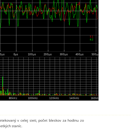
tekovaný v celej sieti, počet bleskov za hodinu zo
etkých staníc.