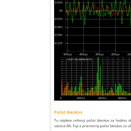
Počet bleskov
Tu nájdete celkový počet bleskov za hodinu de
stanice Mt. Fuji a priemerný počet bleskov zo vš