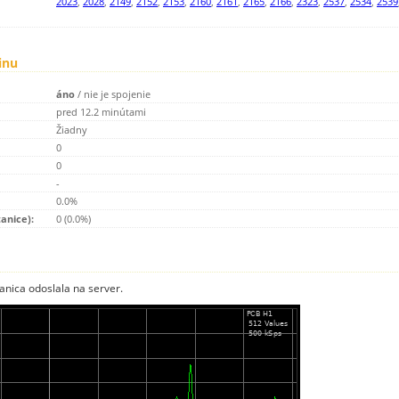
2023
,
2028
,
2149
,
2152
,
2153
,
2160
,
2161
,
2165
,
2166
,
2323
,
2537
,
2534
,
2539
inu
áno
/
nie je spojenie
pred 12.2 minútami
Žiadny
0
0
-
0.0%
tanice):
0 (0.0%)
anica odoslala na server.