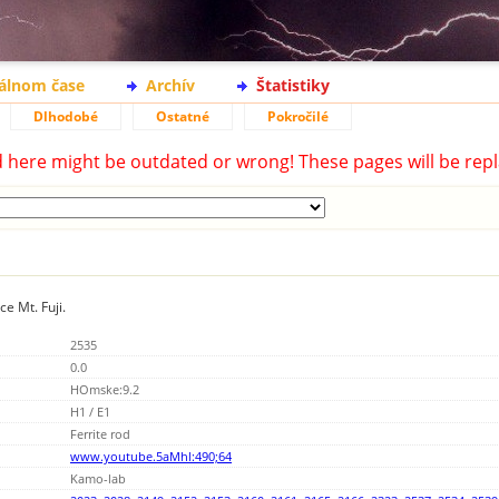
eálnom čase
Archív
Štatistiky
Dlhodobé
Ostatné
Pokročilé
d here might be outdated or wrong! These pages will be repl
e Mt. Fuji.
2535
0.0
HOmske:9.2
H1 / E1
Ferrite rod
www.youtube.5aMhl:490;64
Kamo-lab