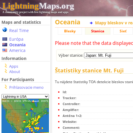
Lightning
Maps.org
A community project with free lightning maps and apps
Oceania
Maps and statistics
Mapy bleskov v r
Real Time
Blesky
Stanica
Sieť
Európa
Please note that the data displaye
Oceania
America
Výber stanice:
Information
Apps
Štatistiky stanice Mt. Fuji
About
For Participants
Tu nájdete štatistiky TOA detekcie bleskov stanic
Prihlasovacie meno
Id:
Tracker:
Controller:
Amplifier:
Anténa 1+2:
Website:
Comment: