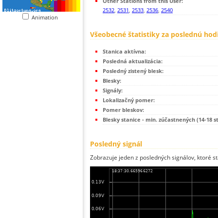
Other Stations from this User:
2532
,
2531
,
2533
,
2536
,
2540
Animation
Všeobecné štatistiky za poslednú hod
Stanica aktívna:
Posledná aktualizácia:
Posledný zistený blesk:
Blesky:
Signály:
Lokalizačný pomer:
Pomer bleskov:
Blesky stanice - min. zúčastnených (14-18 s
Posledný signál
Zobrazuje jeden z posledných signálov, ktoré st