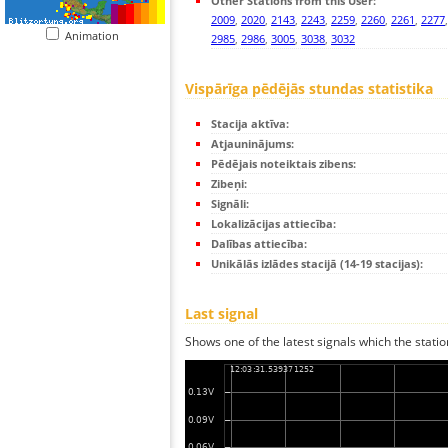
Other Stations from this User:
2009
,
2020
,
2143
,
2243
,
2259
,
2260
,
2261
,
2277
Animation
2985
,
2986
,
3005
,
3038
,
3032
Vispārīga pēdējās stundas statistika
Stacija aktīva:
Atjauninājums:
Pēdējais noteiktais zibens:
Zibeņi:
Signāli:
Lokalizācijas attiecība:
Dalības attiecība:
Unikālās izlādes stacijā (14-19 stacijas):
Last signal
Shows one of the latest signals which the statio