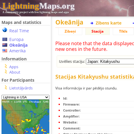
Lightning
Maps.org
A community project with free lightning maps and apps
Okeānija
Maps and statistics
Zibens karte
Real Time
Zibeņi
Stacija
Tīkls
Europa
Please note that the data displaye
Okeānija
new ones in the future.
Amerika
Information
Izvēlies staciju:
Apps
About
Stacijas Kitakyushu statistik
For Participants
Lietotājvārds
Visa informācija ir par pēdējo stundu.
Id:
Firmware:
Controller:
Amplifier:
Website:
Comment: