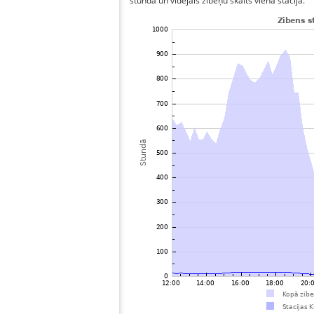
stundā un vidējais zibeņu skaits vienā stacijā.