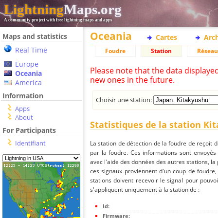
Lightning
Maps.org
A community project with free lightning maps and apps
Oceania
Maps and statistics
Cartes
Arc
Real Time
Foudre
Station
Réseau
Europe
Please note that the data displaye
Oceania
new ones in the future.
America
Information
Choisir une station:
Apps
About
Statistiques de la station K
For Participants
Identifiant
La station de détection de la foudre de reçoit 
par la foudre. Ces informations sont envoyés
avec l'aide des données des autres stations, la
ces signaux proviennent d'un coup de foudre,
stations doivent recevoir le signal pour pouvoi
s'appliquent uniquement à la station de :
Id:
Firmware: