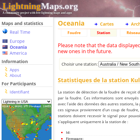
Lightning
Maps.org
A community project with free lightning maps and apps
Oceania
Maps and statistics
Cartes
Arc
Real Time
Foudre
Station
Réseau
Europe
Please note that the data displaye
Oceania
new ones in the future.
America
Information
Choisir une station:
Apps
About
Statistiques de la station Ku
For Participants
Identifiant
La station de détection de la foudre de reçoit 
par la foudre. Ces informations sont envoyés
avec l'aide des données des autres stations, la
ces signaux proviennent d'un coup de foudre,
stations doivent recevoir le signal pour pouvoi
s'appliquent uniquement à la station de :
Id:
Firmware: