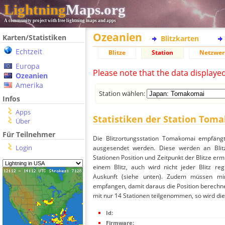
Lightning
Maps.org
A community project with free lightning maps and apps
Ozeanien
Karten/Statistiken
Blitzkarten
Echtzeit
Blitze
Station
Netzwer
Europa
Please note that the data displaye
Ozeanien
Amerika
Station wählen:
Infos
Apps
Statistiken der Station Tom
Über
Für Teilnehmer
Die Blitzortungsstation Tomakomai empfängt
Login
ausgesendet werden. Diese werden an Blitz
Stationen Position und Zeitpunkt der Blitze ermi
einem Blitz, auch wird nicht jeder Blitz re
Auskunft (siehe unten). Zudem müssen min
empfangen, damit daraus die Position berechne
mit nur 14 Stationen teilgenommen, so wird dies
Id:
Firmware: