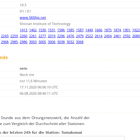
19.3
H1 / E1
www.5656jp.net
Shonan Institute of Technology
1413
,
1462
,
1530
,
1531
,
1586
,
1585
,
1587
,
1449
,
1666
,
1875
,
1874
,
1901
,
1922
,
2243
,
2259
,
2260
,
2261
,
2277
,
2019
,
2296
,
2476
,
2479
,
2522
,
2614
,
2454
,
2461
,
2592
,
2680
,
2968
,
2985
,
2986
,
3003
,
3005
,
3006
,
3038
,
3032
,
3068
unde
nein
Noch nie
vor 11,6 Minuten
17.11.2020 06:06:10 UTC
06.08.2026 08:40:11 UTC
o Stunde aus dem Ortungsnetzwerk, die Anzahl der
e zum Vergleich der Durchschnitt aller Stationen.