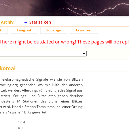
Archiv
Statistiken
k
Langzeit
Sonstige
Erweitert
d here might be outdated or wrong! These pages will be repl
akomai
 elektromagnetische Signale wie sie von Blitzen
ortung.org gesendet, wo mit Hilfe der anderen
ttelt werden. Allerdings rührt nicht jedes Signal aus
gistriert. Ortungs- und Blitzquoten geben darüber
destens 14 Stationen das Signal eines Blitzes
t wird. Hat die Station Tomakomai bei einer Ortung
 als "eigener" Blitz gewertet.
1704
0.0