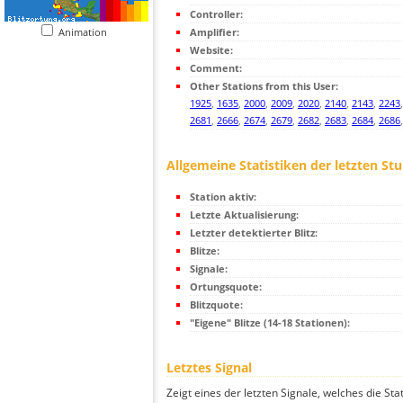
Controller:
Animation
Amplifier:
Website:
Comment:
Other Stations from this User:
1925
,
1635
,
2000
,
2009
,
2020
,
2140
,
2143
,
2243
2681
,
2666
,
2674
,
2679
,
2682
,
2683
,
2684
,
2686
Allgemeine Statistiken der letzten St
Station aktiv:
Letzte Aktualisierung:
Letzter detektierter Blitz:
Blitze:
Signale:
Ortungsquote:
Blitzquote:
"Eigene" Blitze (14-18 Stationen):
Letztes Signal
Zeigt eines der letzten Signale, welches die Sta