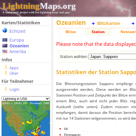
Lightning
Maps.org
A community project with free lightning maps and apps
Ozeanien
Karten/Statistiken
Blitzkarten
Echtzeit
Blitze
Station
Netzwer
Europa
Please note that the data displaye
Ozeanien
Amerika
Station wählen:
Infos
Apps
Statistiken der Station Sapp
Über
Für Teilnehmer
Die Blitzortungsstation Sapporo empfängt 
Login
ausgesendet werden. Diese werden an Blitz
Stationen Position und Zeitpunkt der Blitze ermi
einem Blitz, auch wird nicht jeder Blitz re
Auskunft (siehe unten). Zudem müssen min
empfangen, damit daraus die Position berechn
mit nur 14 Stationen teilgenommen, so wird dies
Id:
Firmware: