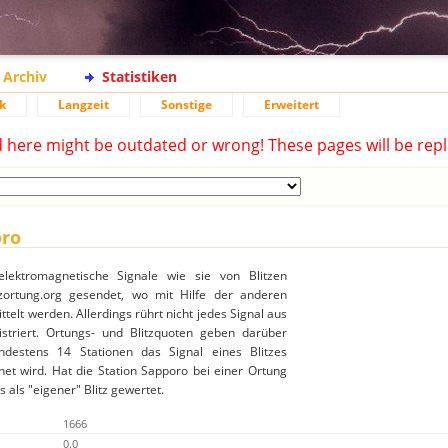
Archiv
Statistiken
k
Langzeit
Sonstige
Erweitert
d here might be outdated or wrong! These pages will be repl
oro
elektromagnetische Signale wie sie von Blitzen
ortung.org gesendet, wo mit Hilfe der anderen
ttelt werden. Allerdings rührt nicht jedes Signal aus
gistriert. Ortungs- und Blitzquoten geben darüber
destens 14 Stationen das Signal eines Blitzes
et wird. Hat die Station Sapporo bei einer Ortung
 als "eigener" Blitz gewertet.
1666
0.0