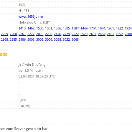
19.3
H1 / E1
www.5656jp.net
Hokkaido Univ. &SIT
1413
,
1462
,
1530
,
1531
,
1586
,
1585
,
1587
,
1449
,
1704
,
1874
,
1901
,
1922
,
1924
,
2259
,
2260
,
2261
,
2277
,
2019
,
2296
,
2476
,
2479
,
2522
,
2529
,
2614
,
2454
,
2461
,
2592
,
2680
,
2968
,
2985
,
2986
,
3003
,
3005
,
3006
,
3038
,
3032
,
3068
unde
ja
/
kein Empfang
vor 9,5 Minuten
02.03.2021 19:59:23 UTC
0
0
-
0,0%
0 (0,0%)
tion zum Server geschickt hat.