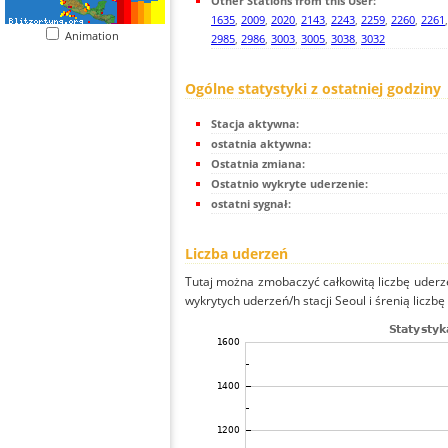
Other Stations from this User:
1635
,
2009
,
2020
,
2143
,
2243
,
2259
,
2260
,
2261
Animation
2985
,
2986
,
3003
,
3005
,
3038
,
3032
Ogólne statystyki z ostatniej godziny
Stacja aktywna:
ostatnia aktywna:
Ostatnia zmiana:
Ostatnio wykryte uderzenie:
ostatni sygnał:
Liczba uderzeń
Tutaj można zmobaczyć całkowitą liczbę uderze
wykrytych uderzeń/h stacji Seoul i śrenią liczbę