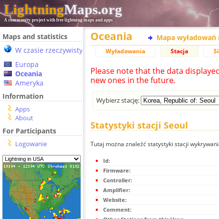
Lightning
Maps.org
A community project with free lightning maps and apps
Oceania
Maps and statistics
Mapa wyładowań 
W czasie rzeczywistym
Wyładowania
Stacja
S
Europa
Please note that the data displaye
Oceania
new ones in the future.
Ameryka
Information
Wybierz stację:
Apps
About
Statystyki stacji Seoul
For Participants
Logowanie
Tutaj można znaleźć statystyki stacji wykrywan
Id:
Firmware:
Controller:
Amplifier:
Website:
Comment: