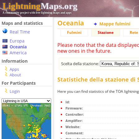
Lightning
Maps.org
A community project with free lightning maps and apps
Oceania
Maps and statistics
Mappe fulmini
Real Time
Fulmini
Stazione
Rete 
Europa
Please note that the data displaye
Oceania
new ones in the future.
America
Information
Scelta della stazione:
Apps
About
Statistiche della stazione di
For Participants
Login
Here you can find statistics of the TOA lightning
Id:
Firmware:
Controller:
Amplifier:
Website:
Comment: