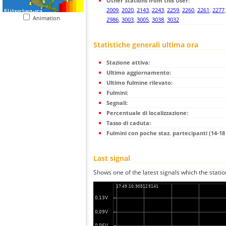
Other Stations from this User:
2009
,
2020
,
2143
,
2243
,
2259
,
2260
,
2261
,
2277
Animation
2986
,
3003
,
3005
,
3038
,
3032
Statistiche generali ultima ora
Stazione attiva:
Ultimo aggiornamento:
Ultimo fulmine rilevato:
Fulmini:
Segnali:
Percentuale di localizzazione:
Tasso di caduta:
Fulmini con poche staz. partecipanti (14-18 
Last signal
Shows one of the latest signals which the statio