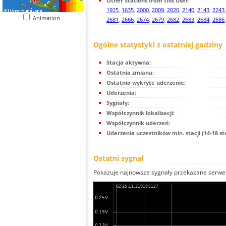
Other Stations from this User:
1925
,
1635
,
2000
,
2009
,
2020
,
2140
,
2143
,
2243
Animation
2681
,
2666
,
2674
,
2679
,
2682
,
2683
,
2684
,
2686
Ogólne statystyki z ostatniej godziny
Stacja aktywna:
Ostatnia zmiana:
Ostatnio wykryte uderzenie:
Uderzenia:
Sygnały:
Współczynnik lokalizacji:
Współczynnik uderzeń:
Uderzenia uczestników min. stacji (14-18 st
Ostatni sygnał
Pokazuje najnowsze sygnały przekazane serwer