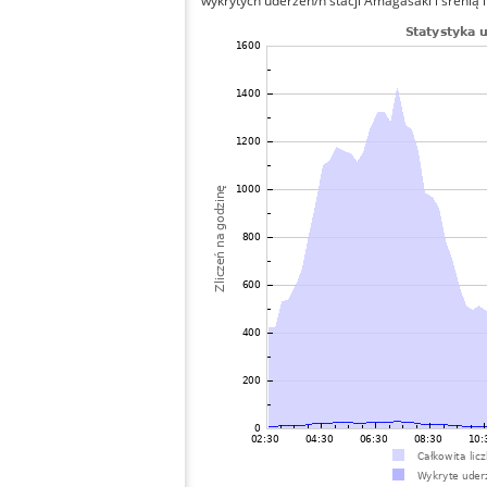
wykrytych uderzeń/h stacji Amagasaki i śrenią l