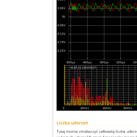
Liczba uderzeń
Tutaj można zmobaczyć całkowitą liczbę uderze