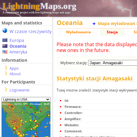
Lightning
Maps.org
A community project with free lightning maps and apps
Oceania
Maps and statistics
Mapa wyładowań 
W czasie rzeczywistym
Wyładowania
Stacja
S
Europa
Please note that the data displaye
Oceania
new ones in the future.
Ameryka
Information
Wybierz stację:
Apps
About
Statystyki stacji Amagasaki
For Participants
Logowanie
Tutaj można znaleźć statystyki stacji wykrywa
Id:
Firmware:
Controller:
Amplifier:
Website:
Comment: