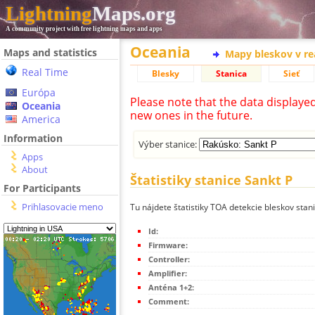
Lightning
Maps.org
A community project with free lightning maps and apps
Oceania
Maps and statistics
Mapy bleskov v r
Real Time
Blesky
Stanica
Sieť
Európa
Please note that the data displaye
Oceania
new ones in the future.
America
Information
Výber stanice:
Apps
About
Štatistiky stanice Sankt P
For Participants
Prihlasovacie meno
Tu nájdete štatistiky TOA detekcie bleskov stani
Id:
Firmware:
Controller:
Amplifier:
Anténa 1+2:
Comment: