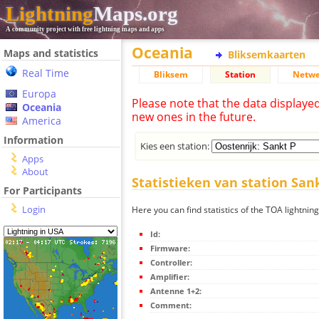
Lightning
Maps.org
A community project with free lightning maps and apps
Oceania
Maps and statistics
Bliksemkaarten
Real Time
Bliksem
Station
Netwe
Europa
Please note that the data displaye
Oceania
new ones in the future.
America
Information
Kies een station:
Apps
About
Statistieken van station San
For Participants
Login
Here you can find statistics of the TOA lightning
Id:
Firmware:
Controller:
Amplifier:
Antenne 1+2:
Comment: