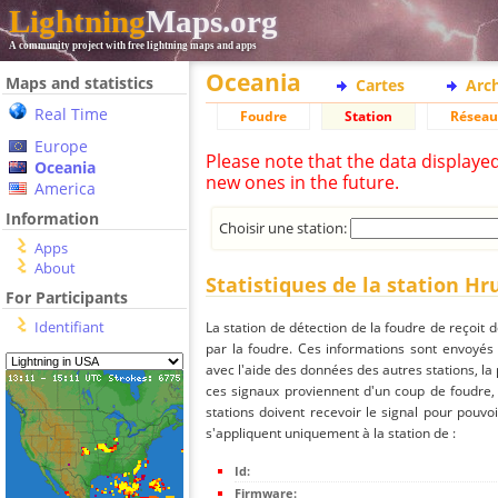
Lightning
Maps.org
A community project with free lightning maps and apps
Oceania
Maps and statistics
Cartes
Arc
Real Time
Foudre
Station
Réseau
Europe
Please note that the data displaye
Oceania
new ones in the future.
America
Information
Choisir une station:
Apps
About
Statistiques de la station H
For Participants
Identifiant
La station de détection de la foudre de reçoit 
par la foudre. Ces informations sont envoyés
avec l'aide des données des autres stations, la
ces signaux proviennent d'un coup de foudre,
stations doivent recevoir le signal pour pouvoi
s'appliquent uniquement à la station de :
Id:
Firmware: