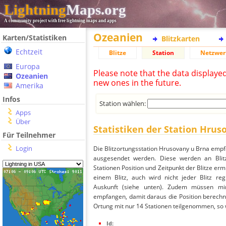
Lightning
Maps.org
A community project with free lightning maps and apps
Ozeanien
Karten/Statistiken
Blitzkarten
Echtzeit
Blitze
Station
Netzwer
Europa
Please note that the data displaye
Ozeanien
new ones in the future.
Amerika
Infos
Station wählen:
Apps
Über
Statistiken der Station Hrus
Für Teilnehmer
Login
Die Blitzortungsstation Hrusovany u Brna empf
ausgesendet werden. Diese werden an Blitz
Stationen Position und Zeitpunkt der Blitze ermi
einem Blitz, auch wird nicht jeder Blitz re
Auskunft (siehe unten). Zudem müssen min
empfangen, damit daraus die Position berechne
Ortung mit nur 14 Stationen teilgenommen, so wi
Id: