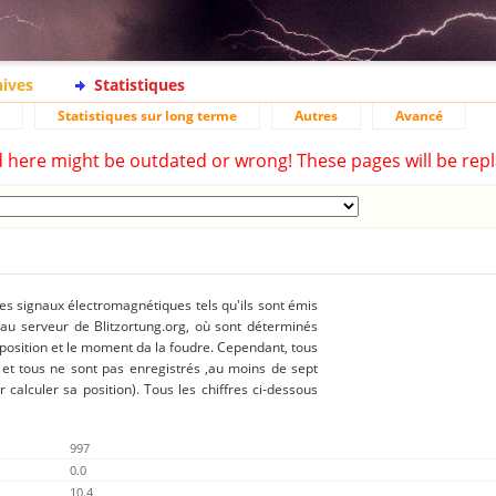
hives
Statistiques
Statistiques sur long terme
Autres
Avancé
d here might be outdated or wrong! These pages will be repl
des signaux électromagnétiques tels qu'ils sont émis
 au serveur de Blitzortung.org, où sont déterminés
 position et le moment da la foudre. Cependant, tous
 et tous ne sont pas enregistrés ,au moins de sept
r calculer sa position). Tous les chiffres ci-dessous
997
0.0
10.4