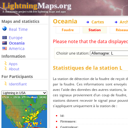
Lightning
Maps.org
A community project with free lightning maps and apps
Oceania
Maps and statistics
Cartes
Arc
Real Time
Foudre
Station
Réseau
Europe
Please note that the data displaye
Oceania
America
Choisir une station:
Information
Apps
Statistiques de la station L
About
For Participants
La station de détection de la foudre de reçoit 
Identifiant
par la foudre. Ces informations sont envoyés
avec l'aide des données des autres stations, la
ces signaux proviennent d'un coup de foudre,
stations doivent recevoir le signal pour pouvoi
s'appliquent uniquement à la station de :
Id:
Firmware:
Controleur: