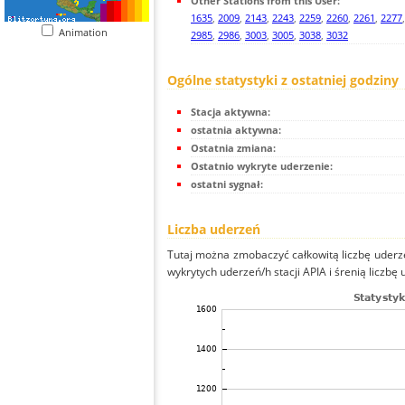
Other Stations from this User:
1635
,
2009
,
2143
,
2243
,
2259
,
2260
,
2261
,
2277
Animation
2985
,
2986
,
3003
,
3005
,
3038
,
3032
Ogólne statystyki z ostatniej godziny
Stacja aktywna:
ostatnia aktywna:
Ostatnia zmiana:
Ostatnio wykryte uderzenie:
ostatni sygnał:
Liczba uderzeń
Tutaj można zmobaczyć całkowitą liczbę uderze
wykrytych uderzeń/h stacji APIA i śrenią liczbę 