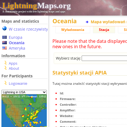
Lightning
Maps.org
A community project with free lightning maps and apps
Oceania
Maps and statistics
Mapa wyładowań 
W czasie rzeczywistym
Wyładowania
Stacja
S
Europa
Please note that the data displaye
Oceania
new ones in the future.
Ameryka
Information
Wybierz stację:
Apps
About
Statystyki stacji APIA
For Participants
Logowanie
Tutaj można znaleźć statystyki stacji wykrywan
Id:
Firmware:
Controller:
Amplifier:
Website:
Comment: