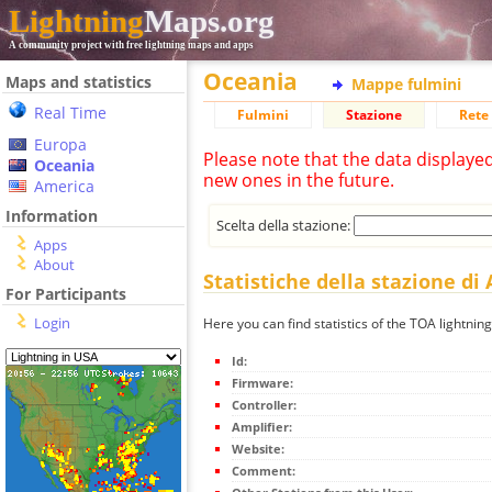
Lightning
Maps.org
A community project with free lightning maps and apps
Oceania
Maps and statistics
Mappe fulmini
Real Time
Fulmini
Stazione
Rete 
Europa
Please note that the data displaye
Oceania
new ones in the future.
America
Information
Scelta della stazione:
Apps
About
Statistiche della stazione di 
For Participants
Login
Here you can find statistics of the TOA lightning
Id:
Firmware:
Controller:
Amplifier:
Website:
Comment: