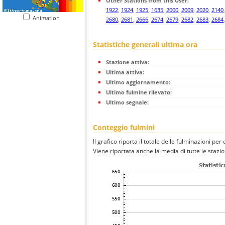
Other Stations from this User:
1922
,
1924
,
1925
,
1635
,
2000
,
2009
,
2020
,
2140
Animation
2680
,
2681
,
2666
,
2674
,
2679
,
2682
,
2683
,
2684
Statistiche generali ultima ora
Stazione attiva:
Ultima attiva:
Ultimo aggiornamento:
Ultimo fulmine rilevato:
Ultimo segnale:
Conteggio fulmini
Il grafico riporta il totale delle fulminazioni per
Viene riportata anche la media di tutte le stazio