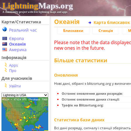
Lightning
Maps.org
A community project with free lightning maps and apps
Океанія
Карти/Статистика
Карта блискавок
Реальний час
Блискавки
Станція
М
Європа
Please note that the data displaye
Океанія
new ones in the future.
Америка
Інформація
Більше статистики
Apps
Про
Оновлення
Для учасників
Нові дані, зібрані з blitzortung.org у визначе
Увійти
Останнє оновлення даних розрядів:
Останнє оновлення даних станції:
Трафік на Blitzortung.org:
Статистика бази даних
Всі дані розряду, сигналу і станції зберігаєт