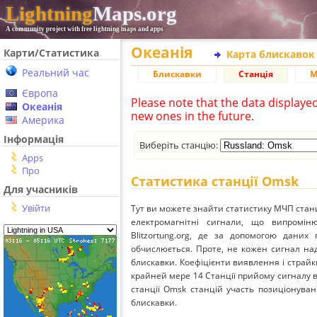
Lightning
Maps.org
A community project with free lightning maps and apps
Океанія
Карти/Статистика
Карта блискавок
Реальний час
Блискавки
Станція
М
Європа
Please note that the data displaye
Океанія
new ones in the future.
Америка
Інформація
Виберіть станцію:
Apps
Про
Статистика станції Omsk
Для учасників
Увійти
Тут ви можете знайти статистику МЧП стан
електромагнітні сигнали, що випромі
Blitzortung.org, де за допомогою даних
обчислюється. Проте, не кожен сигнал над
блискавки. Коефіцієнти виявлення і страйк
крайней мере 14 Станції прийому сигналу ві
станції Omsk станцій участь позиціонуван
блискавки.