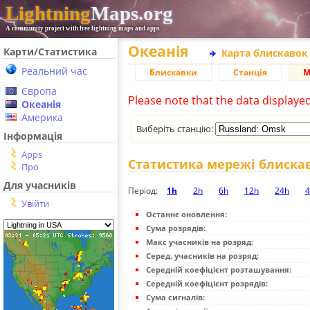
Lightning
Maps.org
A community project with free lightning maps and apps
Океанія
Карти/Статистика
Карта блискавок
Реальний час
Блискавки
Станція
М
Європа
Please note that the data displaye
Океанія
Америка
Виберіть станцію:
Інформація
Apps
Статистика мережі блиска
Про
Для учасників
Період:
1h
2h
6h
12h
24h
4
Увійти
Останнє оновлення:
Сума розрядів:
Макс учасників на розряд:
Серед. учасників на розряд:
Середній коефіцієнт розташування:
Середній коефіцієнт розрядів:
Сума сигналів: