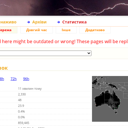
 наживо
Архіви
Статистика
ережа
Довгий час
Інше
Додатково
d here might be outdated or wrong! These pages will be repl
вок
8h
72h
96h
11 хвилин тому
2,330
48
23.9
0.4%
0.0%
859,445