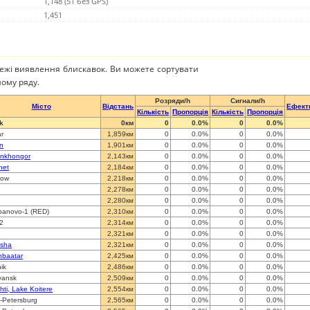
1,148 (51 без GPS)
1,451
режі виявлення блискавок. Ви можете сортувати
ому ряду.
Розряди/h
Сигнали/h
Місто
Відстань
Ефект
Кількість
Пропорція
Кількість
Пропорція
k
0км
0
0.0%
0
0.0%
ar
1,859км
0
0.0%
0
0.0%
n
1,901км
0
0.0%
0
0.0%
nkhongor
2,143км
0
0.0%
0
0.0%
net
2,184км
0
0.0%
0
0.0%
cow
2,218км
0
0.0%
0
0.0%
2,278км
0
0.0%
0
0.0%
2,280км
0
0.0%
0
0.0%
banovo-1 (RED)
2,310км
0
0.0%
0
0.0%
 2
2,314км
0
0.0%
0
0.0%
2,321км
0
0.0%
0
0.0%
sha
2,321км
0
0.0%
0
0.0%
nbaatar
2,425км
0
0.0%
0
0.0%
ik
2,486км
0
0.0%
0
0.0%
ansk
2,509км
0
0.0%
0
0.0%
ahti, Lake Koitere
2,554км
0
0.0%
0
0.0%
t-Petersburg
2,565км
0
0.0%
0
0.0%