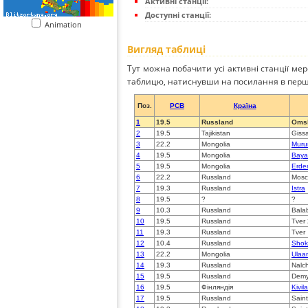
Активні станції:
Доступні станції:
Animation
Вигляд таблиці
Тут можна побачити усі активні станції ме
таблицю, натиснувши на посилання в перш
Поз.
PCB
Країна
1
19.5
Russland
Oms
2
19.5
Tajikistan
Giss
3
22.2
Mongolia
Muru
4
19.5
Mongolia
Baya
5
19.5
Mongolia
Erde
6
22.2
Russland
Mos
7
19.3
Russland
Istra
8
19.5
?
?
9
10.3
Russland
Bala
10
19.5
Russland
Tver
11
19.3
Russland
Tver
12
10.4
Russland
Shok
13
22.2
Mongolia
Ulaa
14
19.3
Russland
Nalch
15
19.5
Russland
Demy
16
19.5
Фінляндія
Kivil
17
19.5
Russland
Sain