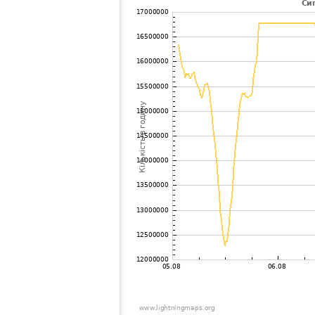
102
19.1
Швеція
Bon
103
19.3
Turkey
Anka
104
19.5
?
?
105
19.5
Польща
Bram
106
19.5
Польща
Kukl
107
19.5
Швеція
Ãre
108
10.3
Польща
Gda?
109
10.4
Польща
Rzes
110
10.4
Польща
Tycz
111
19.3
Швеція
Link
112
19.5
Швеція
Mons
113
19.5
Польща
Ciel
114
19.3
Швеція
Gryth
115
19.3
Польща
Miel
116
22.2
Швеція
Sme
117
19.3
Швеція
Berg
118
10.4
Норвегія
Stein
119
22.2
Польща
Zrec
120
19.5
Швеція
?
121
19.5
Польща
ToruÅ
122
19.3
Швеція
Berg
123
19.5
Швеція
Ãnga
124
19.1
Польща
?
125
19.5
Russland
Sain
126
19.5
Польща
Char
127
10.4
Румунія
Cluj
128
19.3
Румунія
Buch
129
19.5
India
Guwa