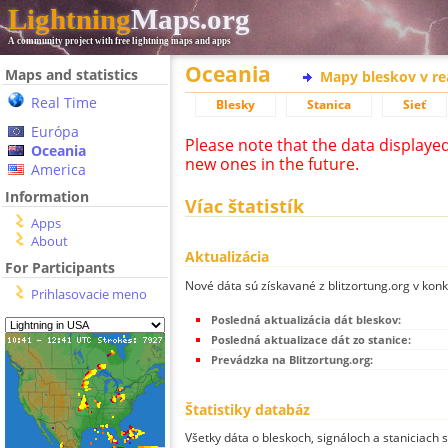
Lightning
Maps.org
A community project with free lightning maps and apps
Oceania
Maps and statistics
Mapy bleskov v r
Real Time
Blesky
Stanica
Sieť
Európa
Please note that the data displaye
Oceania
new ones in the future.
America
Information
Víac štatistík
Apps
About
Aktualizácia
For Participants
Nové dáta sú získavané z blitzortung.org v kon
Prihlasovacie meno
Posledná aktualizácia dát bleskov:
Posledná aktualizace dát zo stanice:
Prevádzka na Blitzortung.org:
Štatistiky databáz
Všetky dáta o bleskoch, signáloch a staniciach 