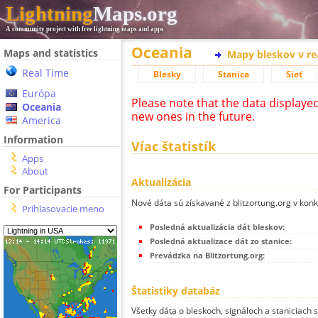
Lightning
Maps.org
A community project with free lightning maps and apps
Oceania
Maps and statistics
Mapy bleskov v r
Real Time
Blesky
Stanica
Sieť
Európa
Please note that the data displaye
Oceania
new ones in the future.
America
Information
Víac štatistík
Apps
About
Aktualizácia
For Participants
Nové dáta sú získavané z blitzortung.org v kon
Prihlasovacie meno
Posledná aktualizácia dát bleskov:
Posledná aktualizace dát zo stanice:
Prevádzka na Blitzortung.org:
Štatistiky databáz
Všetky dáta o bleskoch, signáloch a staniciach 