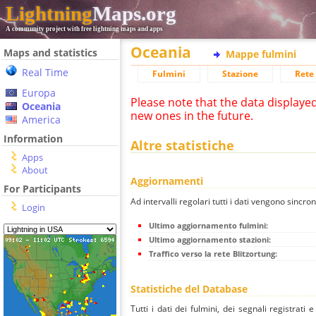
Lightning
Maps.org
A community project with free lightning maps and apps
Oceania
Maps and statistics
Mappe fulmini
Real Time
Fulmini
Stazione
Rete 
Europa
Please note that the data displaye
Oceania
new ones in the future.
America
Information
Altre statistiche
Apps
About
Aggiornamenti
For Participants
Ad intervalli regolari tutti i dati vengono sincron
Login
Ultimo aggiornamento fulmini:
Ultimo aggiornamento stazioni:
Traffico verso la rete Blitzortung:
Statistiche del Database
Tutti i dati dei fulmini, dei segnali registrati