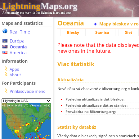
Lightning
Maps.org
A community project with free lightning maps and apps
Oceania
Maps and statistics
Mapy bleskov v r
Real Time
Blesky
Stanica
Sieť
Európa
Please note that the data displaye
Oceania
new ones in the future.
America
Information
Víac štatistík
Apps
About
Aktualizácia
For Participants
Nové dáta sú získavané z blitzortung.org v kon
Prihlasovacie meno
Posledná aktualizácia dát bleskov:
Posledná aktualizace dát zo stanice:
Prevádzka na Blitzortung.org:
Štatistiky databáz
Všetky dáta o bleskoch, signáloch a staniciach 