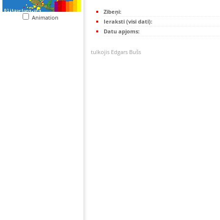
Zibeņi:
Animation
Ieraksti (visi dati):
Datu apjoms:
tulkojis Edgars Bušs