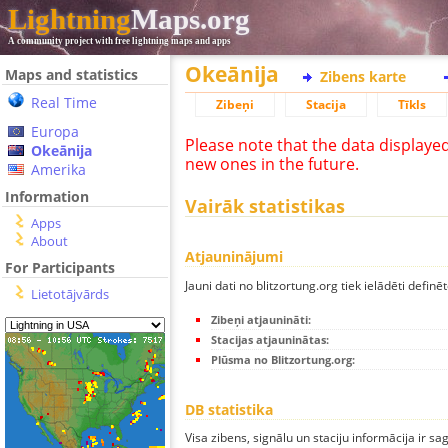
Lightning
Maps.org
A community project with free lightning maps and apps
Okeānija
Maps and statistics
Zibens karte
Real Time
Zibeņi
Stacija
Tīkls
Europa
Please note that the data displaye
Okeānija
new ones in the future.
Amerika
Information
Vairāk statistikas
Apps
About
Atjauninājumi
For Participants
Jauni dati no blitzortung.org tiek ielādēti definēt
Lietotājvārds
Zibeņi atjaunināti:
Stacijas atjauninātas:
Plūsma no Blitzortung.org:
DB statistika
Visa zibens, signālu un staciju informācija ir sa