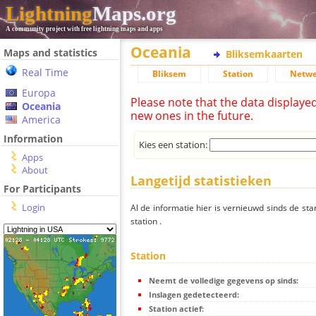
Lightning
Maps.org
A community project with free lightning maps and apps
Oceania
Maps and statistics
Bliksemkaarten
Real Time
Bliksem
Station
Netwe
Europa
Please note that the data displaye
Oceania
new ones in the future.
America
Information
Kies een station:
Apps
About
Langetijd statistieken
For Participants
Login
Al de informatie hier is vernieuwd sinds de sta
station .
Station
Neemt de volledige gegevens op sinds:
Inslagen gedetecteerd:
Station actief: