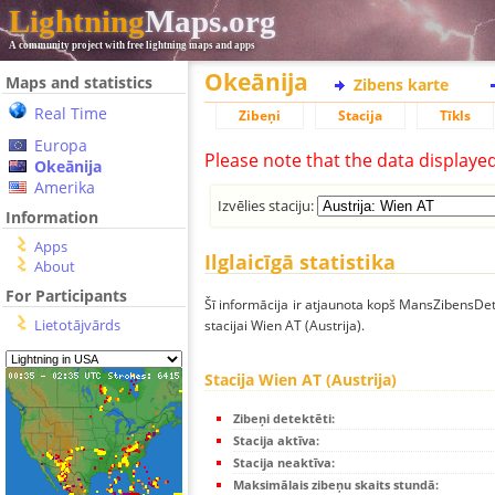
Lightning
Maps.org
A community project with free lightning maps and apps
Okeānija
Maps and statistics
Zibens karte
Real Time
Zibeņi
Stacija
Tīkls
Europa
Please note that the data displaye
Okeānija
Amerika
Izvēlies staciju:
Information
Apps
Ilglaicīgā statistika
About
For Participants
Šī informācija ir atjaunota kopš MansZibensDet
Lietotājvārds
stacijai Wien AT (Austrija).
Stacija Wien AT (Austrija)
Zibeņi detektēti:
Stacija aktīva:
Stacija neaktīva:
Maksimālais zibeņu skaits stundā: