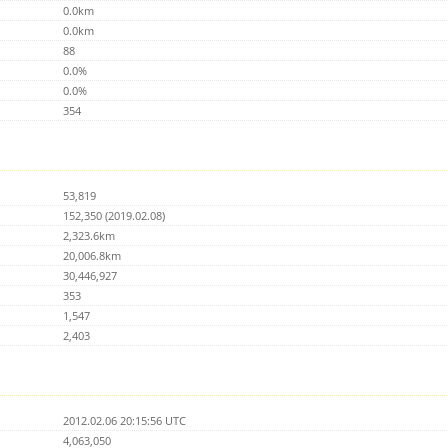
0.0km
0.0km
88
0.0%
0.0%
354
53,819
152,350 (2019.02.08)
2,323.6km
20,006.8km
30,446,927
353
1,547
2,403
2012.02.06 20:15:56 UTC
4,063,050