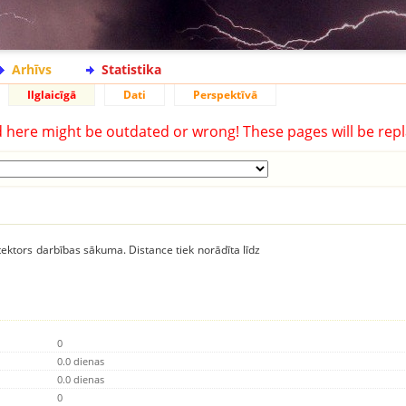
Arhīvs
Statistika
Ilglaicīgā
Dati
Perspektīvā
d here might be outdated or wrong! These pages will be repl
ektors darbības sākuma. Distance tiek norādīta līdz
0
0.0 dienas
0.0 dienas
0