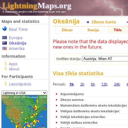
Lightning
Maps.org
A community project with free lightning maps and apps
Okeānija
Maps and statistics
Zibens karte
Real Time
Zibeņi
Stacija
Tīkls
Europa
Please note that the data displaye
Okeānija
new ones in the future.
Amerika
Information
Izvēlies staciju:
Apps
About
Visa tīkla statistika
For Participants
Lietotājvārds
Periods:
1h
2h
6h
12h
24h
Atjauninājums:
Zibeņu summa:
Maksimālais dalībnieku skaits lokalizācijai:
Vidējais dalībnieku skaits lokalizācijai:
Vidējā lokalizācijas attiecība:
Vidējā dalības attiecība: