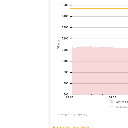
73
19.4
Ungārija
74
10.4
Ungārija
75
6.8
Austrija
76
6.8
Vācija
77
19.5
Ghana
78
Vācija
79
19.5
Polija
80
19.5
Slovēnija
81
19.5
Polija
82
19.4
Vācija
83
19.3
Ungārija
84
19.5
Slovakia (Slovak Republic)
85
19.5
Slovakia (Slovak Republic)
86
19.5
Polija
87
19.5
Ungārija
88
19.5
Polija
89
19.5
Ungārija
90
10.4
Vācija
91
22.2
Slovakia (Slovak Republic)
92
19.3
Vācija
93
19.5
Polija
94
10.4
Polija
95
19.5
Ungārija
96
6.6
Vācija
97
Vācija
98
10.3
Slovēnija
99
19.3
Horvātija
100
10.4
Polija
Visu staciju signāli