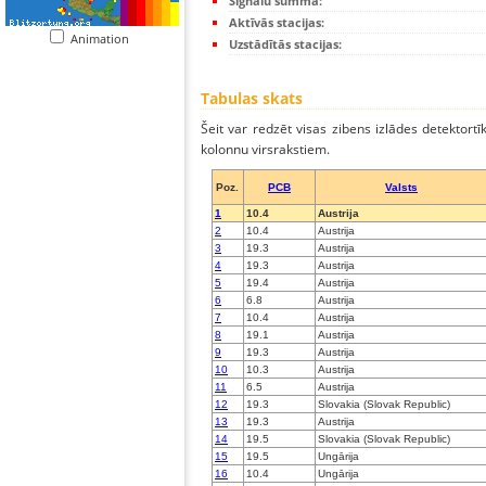
Signālu summa:
Aktīvās stacijas:
Animation
Uzstādītās stacijas:
Tabulas skats
Šeit var redzēt visas zibens izlādes detektortī
kolonnu virsrakstiem.
Poz.
PCB
Valsts
1
10.4
Austrija
2
10.4
Austrija
3
19.3
Austrija
4
19.3
Austrija
5
19.4
Austrija
6
6.8
Austrija
7
10.4
Austrija
8
19.1
Austrija
9
19.3
Austrija
10
10.3
Austrija
11
6.5
Austrija
12
19.3
Slovakia (Slovak Republic)
13
19.3
Austrija
14
19.5
Slovakia (Slovak Republic)
15
19.5
Ungārija
16
10.4
Ungārija