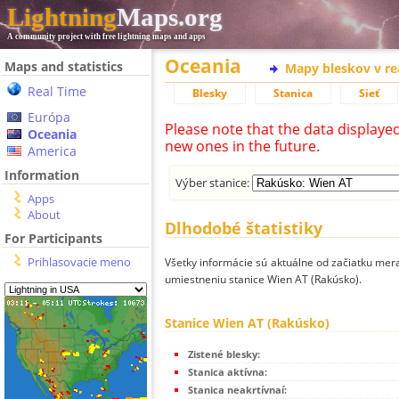
Lightning
Maps.org
A community project with free lightning maps and apps
Oceania
Maps and statistics
Mapy bleskov v r
Real Time
Blesky
Stanica
Sieť
Európa
Please note that the data displaye
Oceania
new ones in the future.
America
Information
Výber stanice:
Apps
About
Dlhodobé štatistiky
For Participants
Prihlasovacie meno
Všetky informácie sú aktuálne od začiatku mera
umiestneniu stanice Wien AT (Rakúsko).
Stanice Wien AT (Rakúsko)
Zistené blesky:
Stanica aktívna:
Stanica neakrtívnaí: