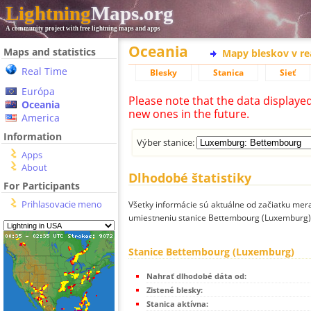
Lightning
Maps.org
A community project with free lightning maps and apps
Oceania
Maps and statistics
Mapy bleskov v r
Real Time
Blesky
Stanica
Sieť
Európa
Please note that the data displaye
Oceania
new ones in the future.
America
Information
Výber stanice:
Apps
About
Dlhodobé štatistiky
For Participants
Prihlasovacie meno
Všetky informácie sú aktuálne od začiatku mera
umiestneniu stanice Bettembourg (Luxemburg)
Stanice Bettembourg (Luxemburg)
Nahrať dlhodobé dáta od:
Zistené blesky:
Stanica aktívna: