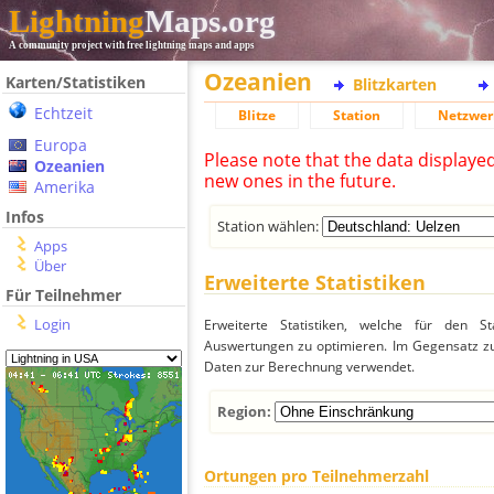
Lightning
Maps.org
A community project with free lightning maps and apps
Ozeanien
Karten/Statistiken
Blitzkarten
Echtzeit
Blitze
Station
Netzwer
Europa
Please note that the data displaye
Ozeanien
new ones in the future.
Amerika
Infos
Station wählen:
Apps
Über
Erweiterte Statistiken
Für Teilnehmer
Login
Erweiterte Statistiken, welche für den St
Auswertungen zu optimieren. Im Gegensatz zu
Daten zur Berechnung verwendet.
Region:
Ortungen pro Teilnehmerzahl