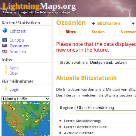
Lightning
Maps.org
A community project with free lightning maps and apps
Ozeanien
Karten/Statistiken
Blitzkarten
Echtzeit
Blitze
Station
Netzwer
Europa
Please note that the data displaye
Ozeanien
new ones in the future.
Amerika
Infos
Station wählen:
Apps
Über
Aktuelle Blitzstatistik
Für Teilnehmer
Login
Die Blitzdaten werden alle 2 Minuten von Bli
Das Intervall in welchem die Blitzrate bestimmt
Region:
Letzte Aktualisierung:
Letzter detektierter Blitz:
Aktuelle Blitzrate: