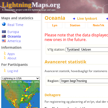
Lightning
Maps.org
A community project with free lightning maps and apps
Oceania
Maps and statistics
Live lynkort
Real Time
Lyn
Station
Netv?rk
Europa
Please note that the data displaye
Oceania
new ones in the future.
America
Information
V?lg station:
Apps
About
Avanceret statistik
For Participants
Log ind
Avanceret statistik, hovedsagligt for stationens 
Region:
Deltagere
For registrering og placering af et lyn, skal d