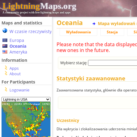
Lightning
Maps.org
A community project with free lightning maps and apps
Oceania
Maps and statistics
Mapa wyładowań 
W czasie rzeczywistym
Wyładowania
Stacja
S
Europa
Please note that the data displaye
Oceania
new ones in the future.
Ameryka
Information
Wybierz stację:
Apps
About
Statystyki zaawanowane
For Participants
Logowanie
Zaawansowana statystyka, głównie dla operator
Uczestnicy
Dla wykrycia i zlokalizaowania uderzenia minial