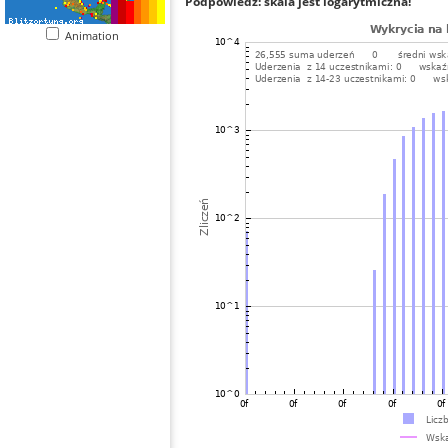
Podpowiedź: skala jest logarytmiczna!
Animation