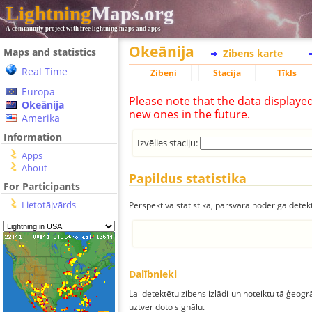
Lightning
Maps.org
A community project with free lightning maps and apps
Okeānija
Maps and statistics
Zibens karte
Real Time
Zibeņi
Stacija
Tīkls
Europa
Please note that the data displaye
Okeānija
new ones in the future.
Amerika
Information
Izvēlies staciju:
Apps
About
Papildus statistika
For Participants
Lietotājvārds
Perspektīvā statistika, pārsvarā noderīga detek
Dalībnieki
Lai detektētu zibens izlādi un noteiktu tā ģeogr
uztver doto signālu.