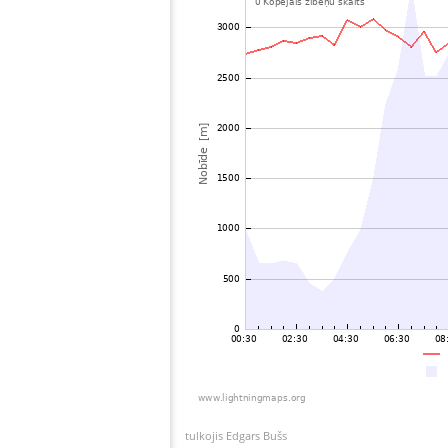
tulkojis Edgars Bušs