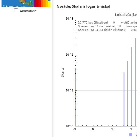
Norāde: Skala ir logaritmiska!
Animation