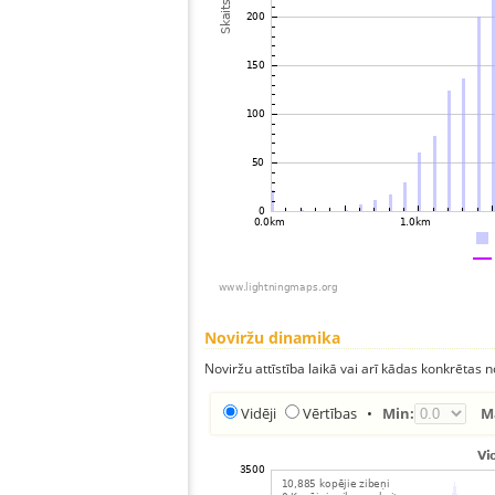
Noviržu dinamika
Noviržu attīstība laikā vai arī kādas konkrētas no
Vidēji
Vērtības
•
Min:
M