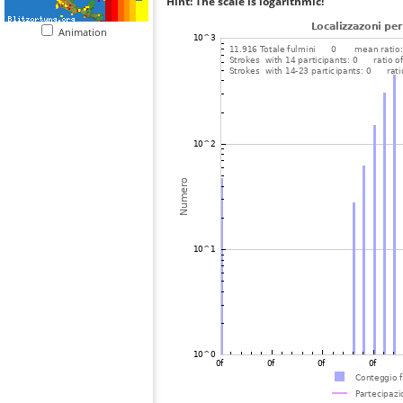
Hint: The scale is logarithmic!
Animation