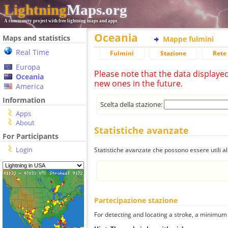
Lightning
Maps.org
A community project with free lightning maps and apps
Oceania
Maps and statistics
Mappe fulmini
Real Time
Fulmini
Stazione
Rete 
Europa
Please note that the data displaye
Oceania
new ones in the future.
America
Information
Scelta della stazione:
Apps
About
Statistiche avanzate
For Participants
Login
Statistiche avanzate che possono essere utili all
Partecipazione stazione
For detecting and locating a stroke, a minimum o