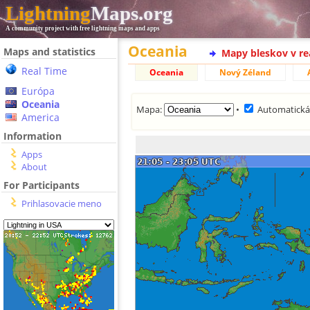
Lightning
Maps.org
A community project with free lightning maps and apps
Oceania
Maps and statistics
Mapy bleskov v r
Real Time
Oceania
Nový Zéland
Európa
Oceania
Mapa:
•
Automatická 
America
Information
Apps
About
For Participants
Prihlasovacie meno