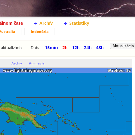
eálnom čase
Archív
Štatistiky
Australia
Indonézia
15min
2h
12h
24h
48h
aktualizácia
Doba:
Archív
Animácia