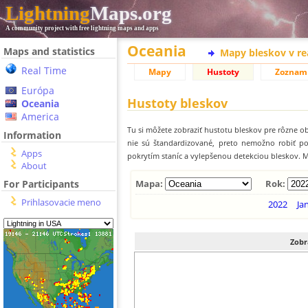
Lightning
Maps.org
A community project with free lightning maps and apps
Oceania
Maps and statistics
Mapy bleskov v r
Real Time
Mapy
Hustoty
Zoznam
Európa
Hustoty bleskov
Oceania
America
Tu si môžete zobraziť hustotu bleskov pre rôzne ob
Information
nie sú štandardizované, preto nemožno robiť p
Apps
pokrytím staníc a vylepšenou detekciou bleskov. M
About
For Participants
Mapa:
Rok:
Prihlasovacie meno
2022
Ja
Zobr