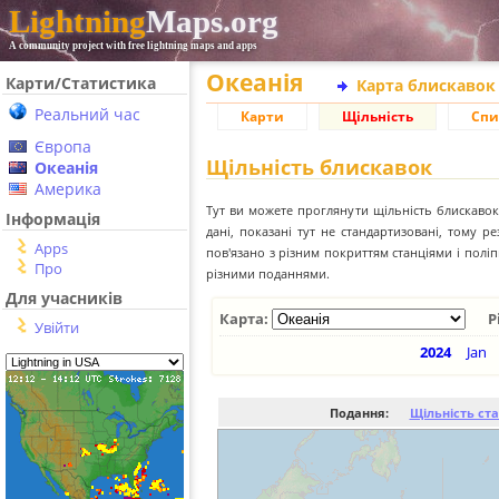
Lightning
Maps.org
A community project with free lightning maps and apps
Океанія
Карти/Статистика
Карта блискавок
Реальний час
Карти
Щільність
Спи
Європа
Щільність блискавок
Океанія
Америка
Тут ви можете проглянути щільність блискавок 
Інформація
дані, показані тут не стандартизовані, тому 
Apps
пов'язано з різним покриттям станціями і пол
Про
різними поданнями.
Для учасників
Карта:
Р
Увійти
2024
Jan
Подання:
Щільність ст