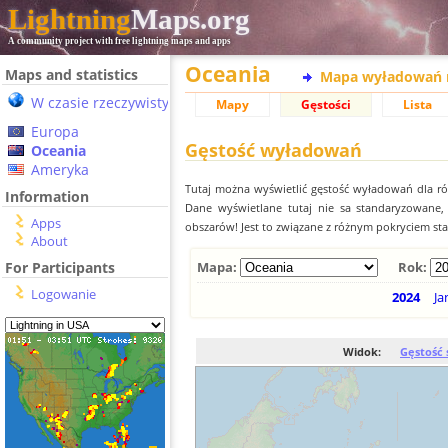
Lightning
Maps.org
A community project with free lightning maps and apps
Oceania
Maps and statistics
Mapa wyładowań 
W czasie rzeczywistym
Mapy
Gęstości
Lista
Europa
Gęstość wyładowań
Oceania
Ameryka
Tutaj można wyświetlić gęstość wyładowań dla r
Information
Dane wyświetlane tutaj nie sa standaryzowane
Apps
obszarów! Jest to związane z różnym pokryciem st
About
For Participants
Mapa:
Rok:
Logowanie
2024
Ja
Widok:
Gęstość 