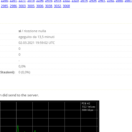
,
2260
,
2261
,
2277
,
2019
,
2296
,
2476
,
2479
,
2522
,
2529
,
2614
,
2454
,
2461
,
2592
,
2680
,
2681
,
2985
,
2986
,
3003
,
3005
,
3006
,
3038
,
3032
,
3068
si
/
ricezione nulla
egeguito da 13,5 minuti
02.03.2021 19:59:02 UTC
0
0
-
0,0%
Stazioni):
0 (0,0%)
n did send to the server.