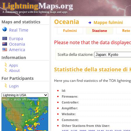
Lightning
Maps.org
A community project with free lightning maps and apps
Oceania
Maps and statistics
Mappe fulmini
Real Time
Fulmini
Stazione
Rete 
Europa
Please note that the data displaye
Oceania
America
Scelta della stazione:
Information
Apps
Statistiche della stazione di
About
For Participants
Here you can find statistics of the TOA lightning
Login
Id:
Firmware:
Controller:
Amplifier:
Website:
Comment:
Other Stations from this User: