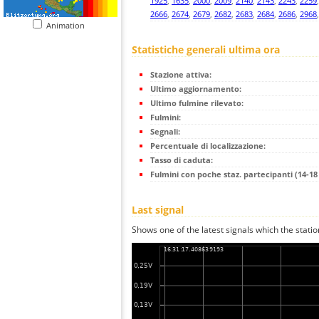
1925
,
1635
,
2000
,
2009
,
2140
,
2143
,
2243
,
2259
2666
,
2674
,
2679
,
2682
,
2683
,
2684
,
2686
,
2968
Animation
Statistiche generali ultima ora
Stazione attiva:
Ultimo aggiornamento:
Ultimo fulmine rilevato:
Fulmini:
Segnali:
Percentuale di localizzazione:
Tasso di caduta:
Fulmini con poche staz. partecipanti (14-18 
Last signal
Shows one of the latest signals which the statio