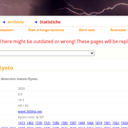
Archivio
Statistiche
stazioni
Stat. a lungo termine
Altre stat.
Avanzate
d here might be outdated or wrong! These pages will be repl
 Kyoto
 detection station Kyoto.
2020
0.0
19.3
H0 / E0
www.5656jp.net
Kyoto Univ. & SIT
1413
,
1462
,
1530
,
1531
,
1586
,
1585
,
1587
,
1449
,
1666
,
1874
,
1901
,
1922
,
1924