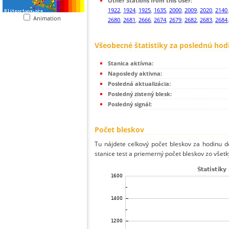
Other Stations from this User:
1922
,
1924
,
1925
,
1635
,
2000
,
2009
,
2020
,
2140
Animation
2680
,
2681
,
2666
,
2674
,
2679
,
2682
,
2683
,
2684
Všeobecné štatistiky za poslednú hod
Stanica aktívna:
Naposledy aktivna:
Posledná aktualizácia:
Posledný zistený blesk:
Posledný signál:
Počet bleskov
Tu nájdete celkový počet bleskov za hodinu de
stanice test a priemerný počet bleskov zo všetk