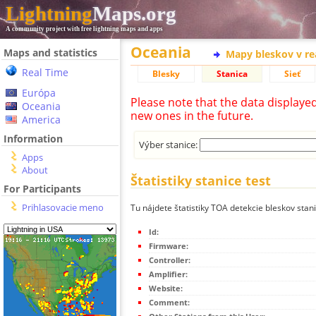
Lightning
Maps.org
A community project with free lightning maps and apps
Oceania
Maps and statistics
Mapy bleskov v r
Real Time
Blesky
Stanica
Sieť
Európa
Please note that the data displaye
Oceania
new ones in the future.
America
Information
Výber stanice:
Apps
About
Štatistiky stanice test
For Participants
Prihlasovacie meno
Tu nájdete štatistiky TOA detekcie bleskov stani
Id:
Firmware:
Controller:
Amplifier:
Website:
Comment: