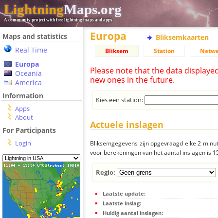
Lightning
Maps.org
A community project with free lightning maps and apps
Europa
Maps and statistics
Bliksemkaarten
Real Time
Bliksem
Station
Netwe
Europa
Please note that the data displaye
Oceania
new ones in the future.
America
Information
Kies een station:
Apps
About
Actuele inslagen
For Participants
Login
Bliksemgegevens zijn opgevraagd elke 2 minute
voor berekeningen van het aantal inslagen is 
Regio:
Laatste update:
Laatste inslag:
Huidig aantal inslagen: