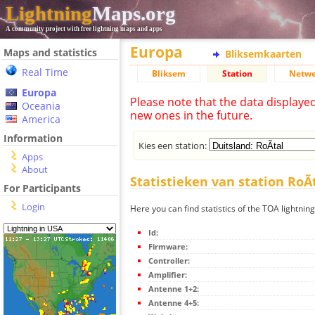
Lightning
Maps.org
A community project with free lightning maps and apps
Europa
Maps and statistics
Bliksemkaarten
Real Time
Bliksem
Station
Netwe
Europa
Please note that the data displaye
Oceania
new ones in the future.
America
Information
Kies een station:
Apps
About
Statistieken van station RoÃ
For Participants
Login
Here you can find statistics of the TOA lightning
Id:
Firmware:
Controller:
Amplifier:
Antenne 1+2:
Antenne 4+5: