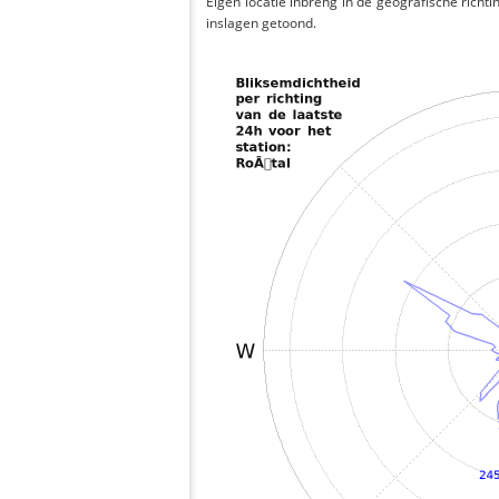
Eigen locatie inbreng in de geografische richti
inslagen getoond.