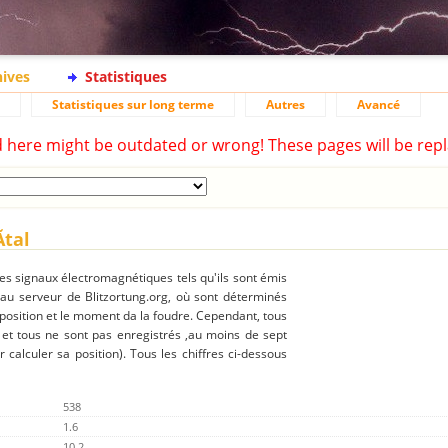
hives
Statistiques
Statistiques sur long terme
Autres
Avancé
d here might be outdated or wrong! These pages will be repl
tal
des signaux électromagnétiques tels qu'ils sont émis
 au serveur de Blitzortung.org, où sont déterminés
 position et le moment da la foudre. Cependant, tous
 et tous ne sont pas enregistrés ,au moins de sept
r calculer sa position). Tous les chiffres ci-dessous
538
1.6
10.2