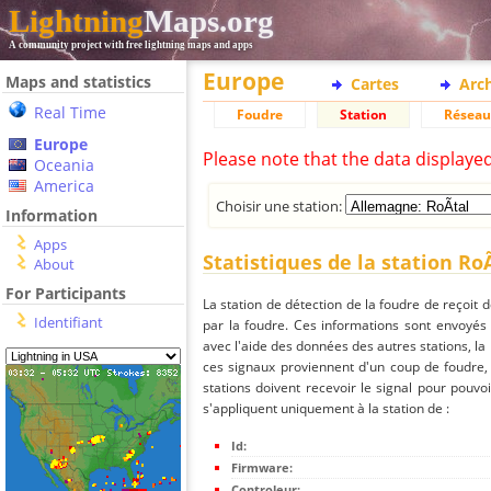
Lightning
Maps.org
A community project with free lightning maps and apps
Europe
Maps and statistics
Cartes
Arc
Real Time
Foudre
Station
Réseau
Europe
Please note that the data displaye
Oceania
America
Choisir une station:
Information
Apps
Statistiques de la station RoÃ
About
For Participants
La station de détection de la foudre de reçoit 
Identifiant
par la foudre. Ces informations sont envoyés
avec l'aide des données des autres stations, la
ces signaux proviennent d'un coup de foudre,
stations doivent recevoir le signal pour pouvoi
s'appliquent uniquement à la station de :
Id:
Firmware:
Controleur: