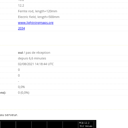
12.2
Ferrite rod, length=120mm
Electric field, length=500mm
www.lightningmaps.org
2034
oui
/
pas de réception
depuis 6,6 minutes
02/08/2021 14:18:44 UTC
0
0
-
0,0%
ns):
0 (0,0%)
 au serveur.