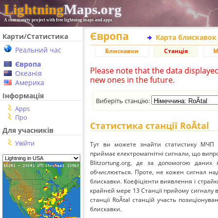
Lightning
Maps.org
A community project with free lightning maps and apps
Європа
Карти/Статистика
Карта блискавок
Реальний час
Блискавки
Станція
М
Європа
Please note that the data displaye
Океанія
new ones in the future.
Америка
Інформація
Виберіть станцію:
Apps
Про
Статистика станції RoÃtal
Для учасників
Увійти
Тут ви можете знайти статистику МЧП ст
приймає електромагнітні сигнали, що вип
Blitzortung.org, де за допомогою даних
обчислюється. Проте, не кожен сигнал над
блискавки. Коефіцієнти виявлення і страйк
крайней мере 13 Станції прийому сигналу ві
станції RoÃtal станцій участь позиціонува
блискавки.