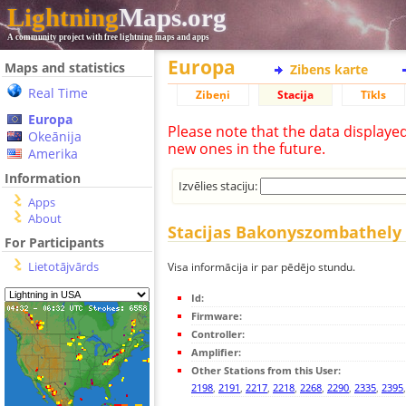
Lightning
Maps.org
A community project with free lightning maps and apps
Europa
Maps and statistics
Zibens karte
Real Time
Zibeņi
Stacija
Tīkls
Europa
Please note that the data displaye
Okeānija
new ones in the future.
Amerika
Information
Izvēlies staciju:
Apps
About
Stacijas Bakonyszombathely 
For Participants
Lietotājvārds
Visa informācija ir par pēdējo stundu.
Id:
Firmware:
Controller:
Amplifier:
Other Stations from this User:
2198
,
2191
,
2217
,
2218
,
2268
,
2290
,
2335
,
2395