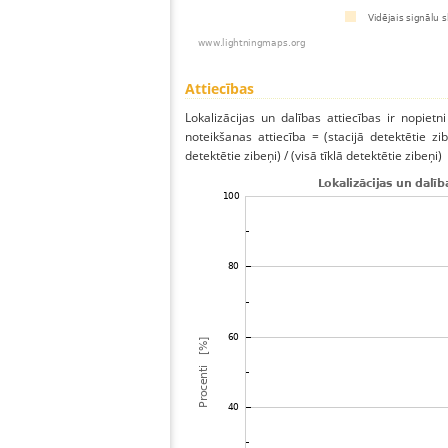
Attiecības
Lokalizācijas un dalības attiecības ir nopietni
noteikšanas attiecība = (stacijā detektētie zibe
detektētie zibeņi) / (visā tīklā detektētie zibeņi)