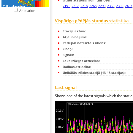
Other Stations from this User:
2191
,
2217
,
2218
,
2268
,
2290
,
2335
,
2395
,
2403
Animation
Vispārīga pēdējās stundas statistika
Stacija aktīva:
Atjauninājums:
Pēdējais noteiktais zibens:
Zibeņi:
Signāli:
Lokalizācijas attiecība:
Dalības attiecība:
Unikālās izlādes stacijā (13-18 stacijas):
Last signal
Shows one of the latest signals which the statio