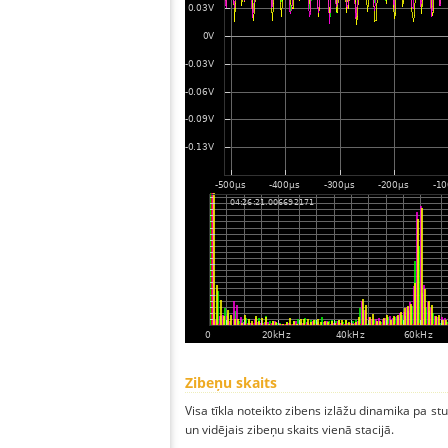
Zibeņu skaits
Visa tīkla noteikto zibens izlāžu dinamika pa s
un vidējais zibeņu skaits vienā stacijā.