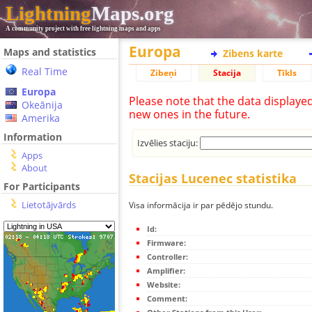
Lightning
Maps.org
A community project with free lightning maps and apps
Europa
Maps and statistics
Zibens karte
Real Time
Zibeņi
Stacija
Tīkls
Europa
Please note that the data displaye
Okeānija
new ones in the future.
Amerika
Information
Izvēlies staciju:
Apps
About
Stacijas Lucenec statistika
For Participants
Lietotājvārds
Visa informācija ir par pēdējo stundu.
Id:
Firmware:
Controller:
Amplifier:
Website:
Comment: