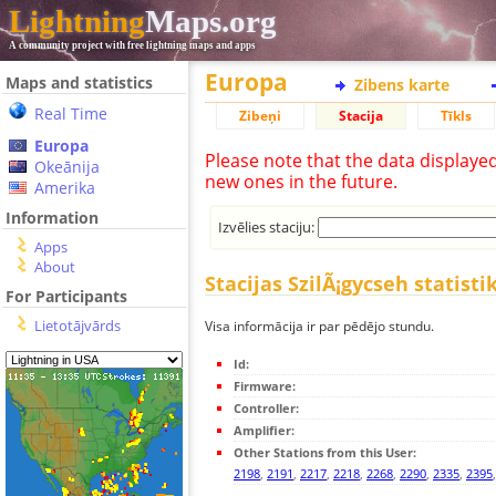
Lightning
Maps.org
A community project with free lightning maps and apps
Europa
Maps and statistics
Zibens karte
Real Time
Zibeņi
Stacija
Tīkls
Europa
Please note that the data displaye
Okeānija
new ones in the future.
Amerika
Information
Izvēlies staciju:
Apps
About
Stacijas SzilÃ¡gycseh statisti
For Participants
Lietotājvārds
Visa informācija ir par pēdējo stundu.
Id:
Firmware:
Controller:
Amplifier:
Other Stations from this User:
2198
,
2191
,
2217
,
2218
,
2268
,
2290
,
2335
,
2395