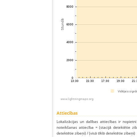
Attiecības
Lokalizācijas un dalības attiecības ir nopietni
noteikšanas attiecība = (stacijā detektētie zibe
detektētie zibeņi) / (visā tīklā detektētie zibeņi)