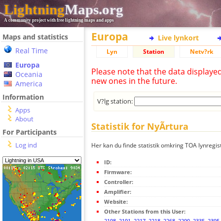
Lightning
Maps.org
A community project with free lightning maps and apps
Europa
Maps and statistics
Live lynkort
Real Time
Lyn
Station
Netv?rk
Europa
Please note that the data displaye
Oceania
new ones in the future.
America
Information
V?lg station:
Apps
About
Statistik for NyÃ­rtura
For Participants
Log ind
Her kan du finde statistik omkring TOA lynregist
ID:
Firmware:
Controller:
Amplifier:
Website:
Other Stations from this User:
2198
,
2191
,
2217
,
2218
,
2268
,
2290
,
2335
,
2395